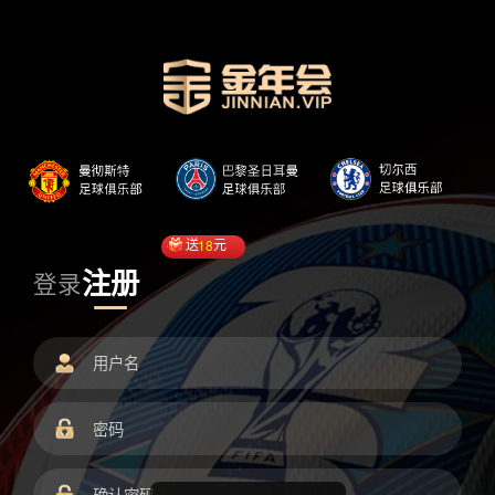
送
18
元
注册
登录